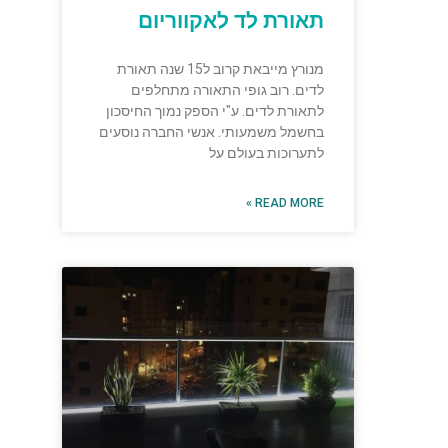
תאורת לד לאקווריום
מנורץ מייבאת קרוב ל15 שנה תאורת
לדים. רוב גופי התאורה מתחלפים
לתאורת לדים. ע"י הספק נמוך החיסכון
בחשמל משמעותי. אנשי החברה נוסעים
לתערוכות בעולם על
READ MORE »