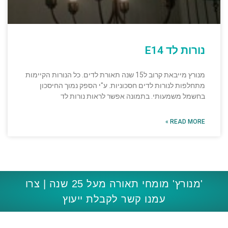
נורות לד E14
מנורץ מייבאת קרוב ל15 שנה תאורת לדים. כל הנורות הקיימות
מתחלפות לנורות לדים חסכוניות. ע"י הספק נמוך החיסכון
בחשמל משמעותי. בתמונה אפשר לראות נורות לד
READ MORE »
'מנורץ' מומחי תאורה מעל 25 שנה | צרו
עמנו קשר לקבלת ייעוץ