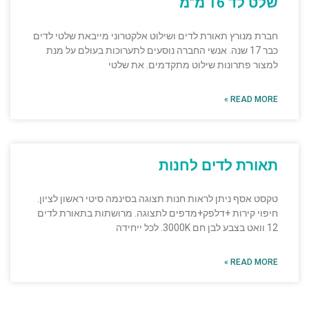
שלט לד 16 מ"מ
חברת מנורץ תאורת לדים ושילוט אלקטרוני מייבאת שלטי לדים
כבר 17 שנה. אנשי החברה נוסעים לתערוכות בעולם על מנת
למצור פתרונות שילוט מתקדמים. את שלטי
READ MORE »
תאורת לדים לחנות
טקסט אסף ניתן לראות חנות תצוגה בסינמה סיטי ראשון לציון.
חיפוי קירות +דלפק+מדפים לתצוגה. מרושתות בתאורת לדים
12 וואט בצבע לבן חם 3000K. לכל ייחידה
READ MORE »