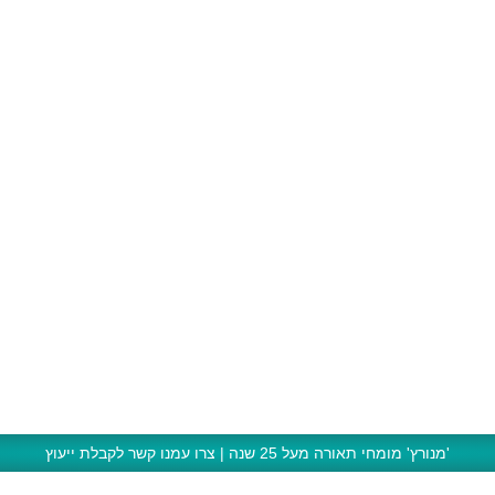
'מנורץ' מומחי תאורה מעל 25 שנה | צרו עמנו קשר לקבלת ייעוץ