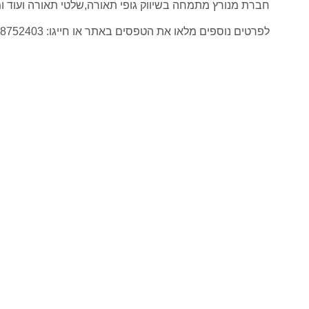
חברת מנורץ מתמחה בשיווק גופי תאורה,שלטי תאורה ועוד ומק
לפרטים נוספים מלאו את הטפסים באתר או חייגו: 050-8752403 , 052-8406680 , 03-5447463