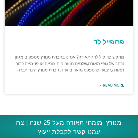
פרופייל לד
מחפש פרופיל לד לתאורה? אנחנו בחברת מנורץ מספקים מגוון
נרחב של גופי תאורה,שלטים מוארים חיצוניים או פנימיים,כדורי
תאורה,ריבועי פרספקס מוארים ועוד. חברת מנורץ הינה חברה
READ MORE »
'מנורץ' מומחי תאורה מעל 25 שנה | צרו
עמנו קשר לקבלת ייעוץ