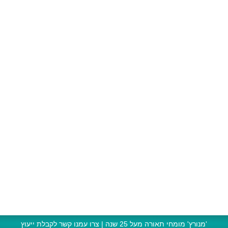
'מנורץ' מומחי תאורה מעל 25 שנה | צרו עמנו קשר לקבלת ייעוץ